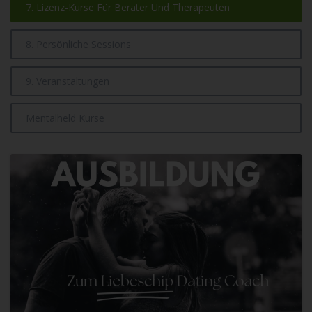
7. Lizenz-Kurse Für Berater Und Therapeuten
8. Persönliche Sessions
9. Veranstaltungen
Mentalheld Kurse