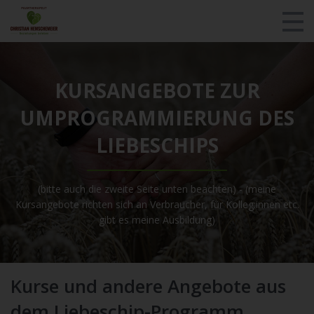
Kontakt/Fragen
KURSANGEBOTE ZUR
Teste dich!
UMPROGRAMMIERUNG DES
Login
LIEBESCHIPS
Alle Kursangebote
(bitte auch die zweite Seite unten beachten) - (meine
Werde Berater!
Kursangebote richten sich an Verbraucher, für Kolleg:innen etc.
gibt es meine Ausbildung)
Paartherapie
Über mich/Presse
Kurse und andere Angebote aus
MentalHeld
dem Liebeschip-Programm