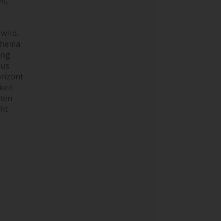
it,
wird.
 Thema
ung
aus
orizont
keit
tten
cht