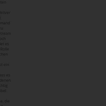
lten
ktiver
t
iemand
zu
stream
noch
et es
 Rolle
ichen
t ein
ass es
edenen
chtig
ibel
e, die