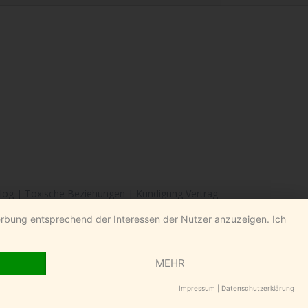
log
|
Toxische Beziehungen
|
Kündigung Vertrag
Werbung entsprechend der Interessen der Nutzer anzuzeigen. Ich
MEHR
Impressum
|
Datenschutzerklärung