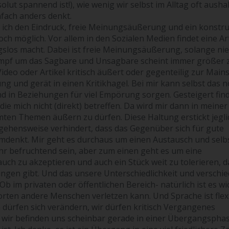
lut spannend ist!), wie wenig wir selbst im Alltag oft ausha
fach anders denkt.
e ich den Eindruck, freie Meinungsäußerung und ein konstru
 möglich. Vor allem in den Sozialen Medien findet eine Ar
ungslos macht. Dabei ist freie Meinungsäußerung, solange n
Kampf um das Sagbare und Unsagbare scheint immer größer 
ideo oder Artikel kritisch äußert oder gegenteilig zur Main
g und gerät in einen Kritikhagel. Bei mir kann selbst das 
nd in Beziehungen für viel Empörung sorgen. Gesteigert find
e mich nicht (direkt) betreffen. Da wird mir dann in meiner
ten Themen äußern zu dürfen. Diese Haltung erstickt jegl
rgehensweise verhindert, dass das Gegenüber sich für gute
denkt. Mir geht es durchaus um einen Austausch und selbs
r befruchtend sein, aber zum einen geht es um eine
 zu akzeptieren und auch ein Stück weit zu tolerieren, d
gen gibt. Und das unsere Unterschiedlichkeit und verschi
 im privaten oder öffentlichen Bereich- natürlich ist es wi
ten andere Menschen verletzen kann. Und Sprache ist flex
 dürfen sich verändern, wir dürfen kritisch Vergangenes
nd wir befinden uns scheinbar gerade in einer Übergangsphas