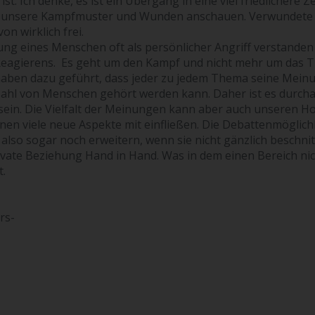
 Ich denke, es ist ein Übergang in eine viel friedlichere Ze
al unsere Kampfmuster und Wunden anschauen. Verwundete
n wirklich frei.
tung eines Menschen oft als persönlicher Angriff verstanden 
t-Reagierens. Es geht um den Kampf und nicht mehr um das
 haben dazu geführt, dass jeder zu jedem Thema seine Mein
zahl von Menschen gehört werden kann. Daher ist es durch
 sein. Die Vielfalt der Meinungen kann aber auch unseren H
en viele neue Aspekte mit einfließen. Die Debattenmöglich
also sogar noch erweitern, wenn sie nicht gänzlich beschni
rivate Beziehung Hand in Hand. Was in dem einen Bereich ni
t.
rs-