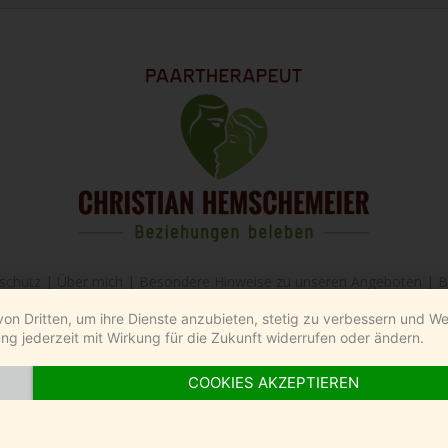
schutz
|
Über mich
|
Besondere Hinweise zu unseren Angeboten
|
B
von Dritten, um ihre Dienste anzubieten, stetig zu verbessern und 
© 2021 Christian Hemschemeier
ng jederzeit mit Wirkung für die Zukunft widerrufen oder ändern.
COOKIES AKZEPTIEREN