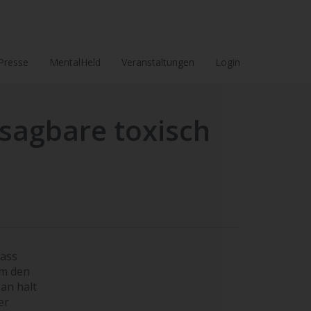
Presse
MentalHeld
Veranstaltungen
Login
sagbare toxisch
dass
um den
an halt
er