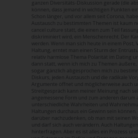
ganzen Diversitäts-Diskussion gerade (die abso
können, dass jemand in wichtigen Punkten ein
Schon länger, und vor allem seit Corona, hab
Austausch zu bestimmten Themen ist kaum noch
cancel culture statt, die einen zum Teil fass
diskriminiert wird, ein Menschenrecht. Der 
werden. Wenn man sich heute in einem Post, V
Haltung, erntet man einen Sturm der Entrüstun
relativ harmlose Thema Polarität im Dating u
dann statt, wenn ich mich zu Themen äußere, di
sogar gänzlich abgesprochen mich zu bestimm
Diskurs, jeden Austausch und die radikale Vo
Argumente öffnet und möglicherweise auch um
Streitgespräch kann meiner Meinung nach seh
angemessene Form und zum anderen darum auch
unterschiedliche Wahrheiten und Wahrnehmun
Haltungen durchaus ein Gewinn sein können. Ob
darüber nachzudenken, ob man mit seinen Wor
und darf sich auch verändern. Auch Haltungen
hinterfragen. Aber es ist alles ein Prozess u