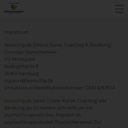
Kontakt/Fragen
Impressum
Teste dich!
liebeschip.de (Online Kurse, Coaching & Beratung)
Christian Hemschemeier
Login
c/o Mindspace
Alle Kursangebote
Rödingsmarkt 9
20459 Hamburg
Werde Berater!
support@liebeschip.de
Umsatzsteueridentifikationsnummer: DE814287974
Paartherapie
liebeschip.de
bietet Online-Kurse, Coaching und
Über mich/Presse
Beratung an. Es handelt sich nicht um ein
psychotherapeutisches Angebot als
MentalHeld
psychotherapeutischer Psychotherapeut. Zur