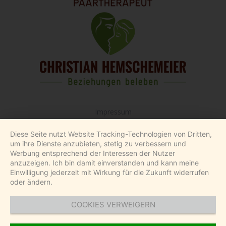
Impressum
Widerrufsbelehrung
Diese Seite nutzt Website Tracking-Technologien von Dritten,
AGB
um ihre Dienste anzubieten, stetig zu verbessern und
Werbung entsprechend der Interessen der Nutzer
Datenschutz
anzuzeigen. Ich bin damit einverstanden und kann meine
Über mich
Einwilligung jederzeit mit Wirkung für die Zukunft widerrufen
oder ändern.
Besondere Hinweise zu unseren Angeboten
Blog
COOKIES VERWEIGERN
Toxische Beziehungen