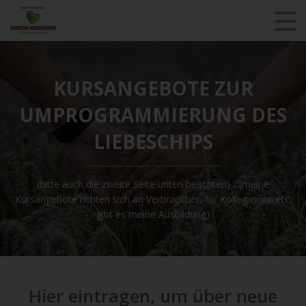
Kontakt/Fragen
KURSANGEBOTE ZUR
Teste dich!
UMPROGRAMMIERUNG DES
Login
LIEBESCHIPS
Alle Kursangebote
(bitte auch die zweite Seite unten beachten) - (meine
Werde Berater!
Kursangebote richten sich an Verbraucher, für Kolleg:innen etc.
gibt es meine Ausbildung)
Paartherapie
Über mich/Presse
MentalHeld
Hier eintragen, um über neue